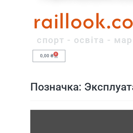
raillook.c
спорт - освіта - ма
0
0,00
₴
Позначка:
Эксплуат