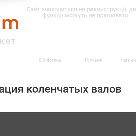
om
Сайт знаходиться на реконструкції, де
функції можуть не працювати
ркет
Бібліотека
Головна
Новини
ация коленчатых валов