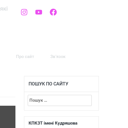
які
Про сайт
Зв’язок
ПОШУК ПО САЙТУ
КПКЗТ імені Кудряшова