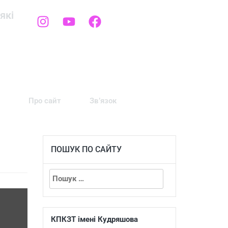
які
Про сайт
Зв’язок
ПОШУК ПО САЙТУ
КПКЗТ імені Кудряшова