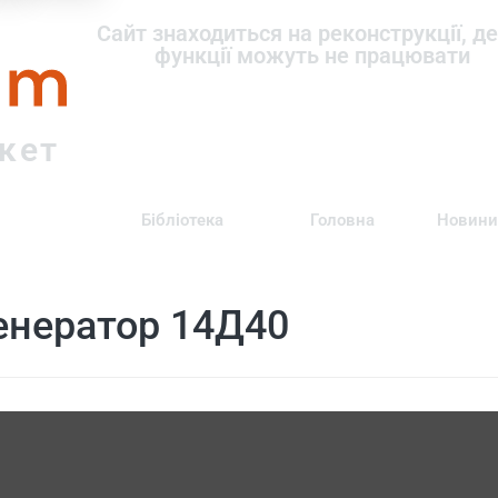
om
Сайт знаходиться на реконструкції, де
функції можуть не працювати
ркет
Бібліотека
Головна
Новини
енератор 14Д40