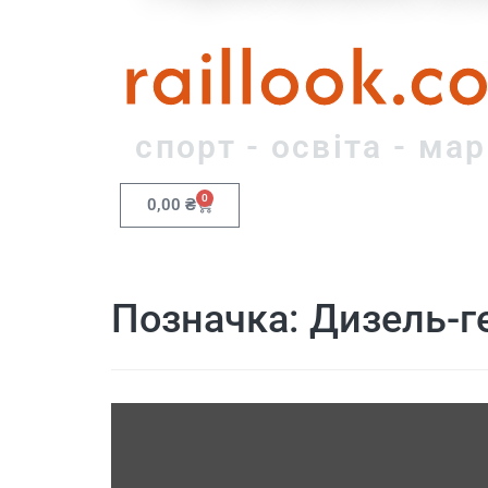
raillook.c
спорт - освіта - ма
0
0,00
₴
Позначка:
Дизель-г