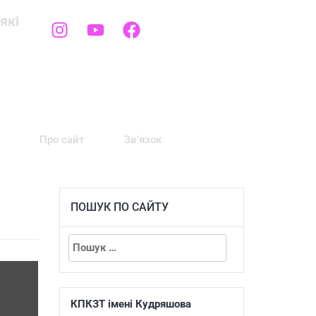
які
Про сайт
Зв’язок
ПОШУК ПО САЙТУ
КПКЗТ імені Кудряшова