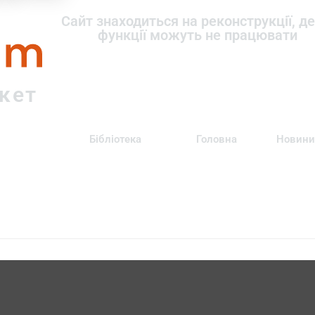
om
Сайт знаходиться на реконструкції, де
функції можуть не працювати
ркет
Бібліотека
Головна
Новини