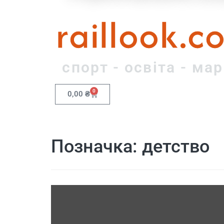
raillook.c
спорт - освіта - ма
0
0,00
₴
Позначка:
детство