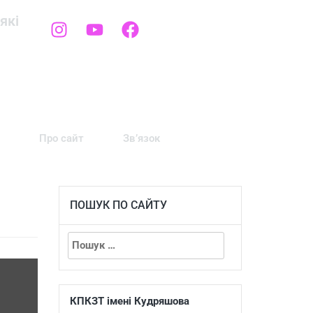
які
Про сайт
Зв’язок
ПОШУК ПО САЙТУ
КПКЗТ імені Кудряшова