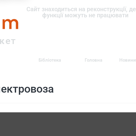
om
Сайт знаходиться на реконструкції, де
функції можуть не працювати
ркет
Бібліотека
Головна
Новини
лектровоза