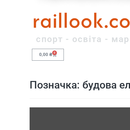
raillook.c
спорт - освіта - ма
0
0,00
₴
Позначка:
будова е