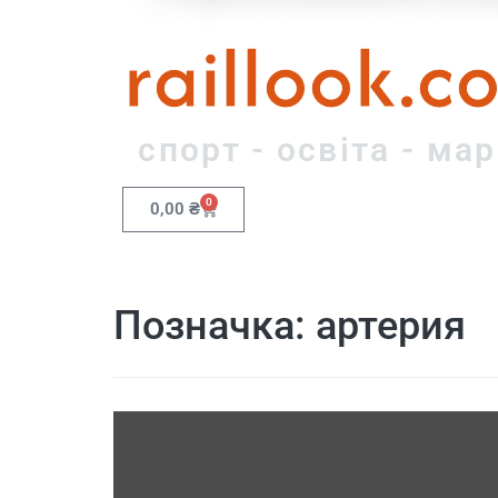
raillook.c
спорт - освіта - ма
0
0,00
₴
Позначка:
артерия