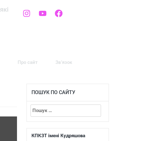
які
Про сайт
Зв’язок
ПОШУК ПО САЙТУ
КПКЗТ імені Кудряшова