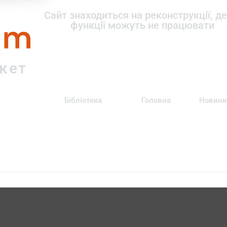
om
Сайт знаходиться на реконструкції, де
функції можуть не працювати
ркет
Бібліотека
Головна
Новини