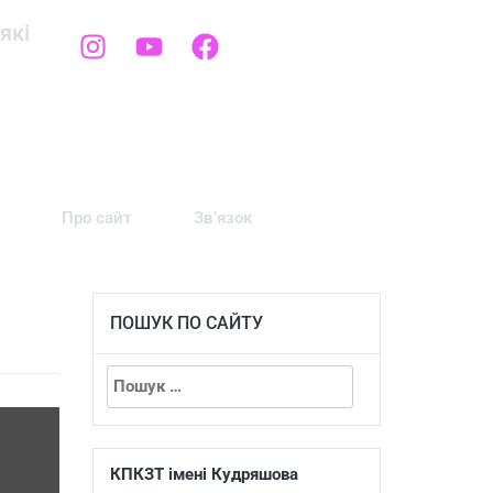
які
Про сайт
Зв’язок
ПОШУК ПО САЙТУ
КПКЗТ імені Кудряшова