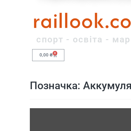
raillook.c
спорт - освіта - ма
0
0,00
₴
Позначка:
Аккумуля