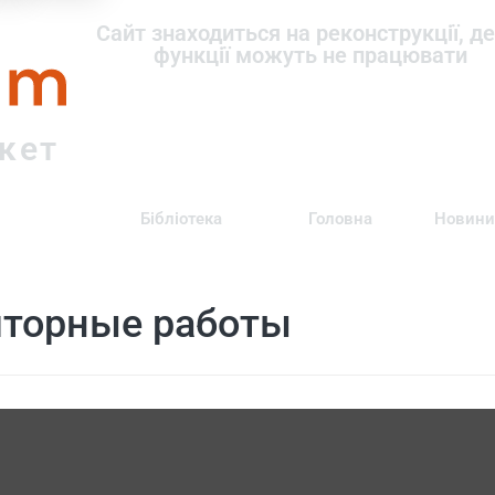
om
Сайт знаходиться на реконструкції, де
функції можуть не працювати
ркет
Бібліотека
Головна
Новини
торные работы