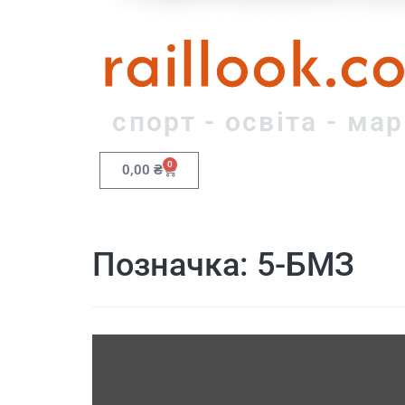
raillook.c
спорт - освіта - ма
0
0,00
₴
Позначка:
5-БМЗ