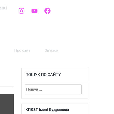
які
Про сайт
Зв’язок
ПОШУК ПО САЙТУ
КПКЗТ імені Кудряшова