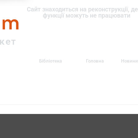
om
Сайт знаходиться на реконструкції, де
функції можуть не працювати
ркет
Бібліотека
Головна
Новини