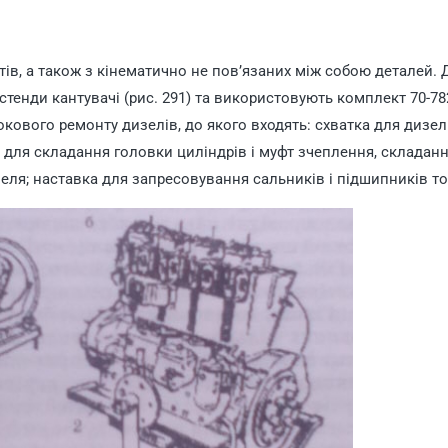
атів, а також з кінематично не пов’язаних між собою деталей. 
стенди кантувачі (рис. 291) та використовують комплект 70-7
кового ремонту дизелів, до якого входять: схватка для дизелі
й для складання головки циліндрів і муфт зчеплення, складанн
еля; наставка для запресовування сальників і підшипників т