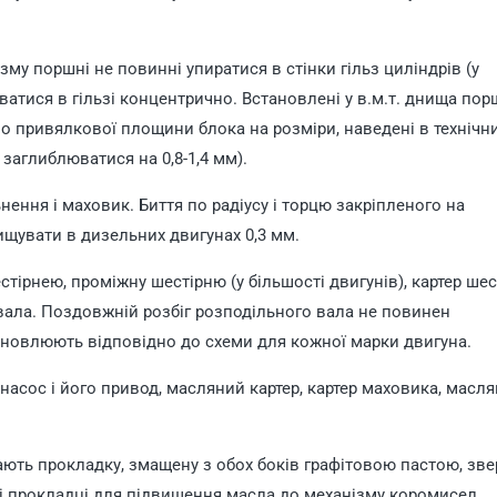
у поршні не повинні упиратися в стінки гільз циліндрів (у
атися в гільзі концентрично. Встановлені у в.м.т. днища пор
о привялкової площини блока на розміри, наведені в технічн
 заглиблюватися на 0,8-1,4 мм).
ення і маховик. Биття по радіусу і торцю закріпленого на
щувати в дизельних двигунах 0,3 мм.
тірнею, проміжну шестірню (у більшості двигунів), картер ше
вала. Поздовжній розбіг розподільного вала не повинен
тановлюють відповідно до схеми для кожної марки двигуна.
сос і його привод, масляний картер, картер маховика, масля
ють прокладку, змащену з обох боків графітовою пастою, зв
оці і прокладці для підвищення масла до механізму коромисел