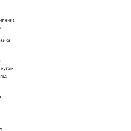
шипника
м.
овика
і
 кутом
 під
я
ез