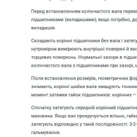
Перед встановленням колінчастого вала перев
підшипниками (вкладишами); якщо потрібно, до
вкладишів.
Складають корінні підшипники без вала і затя
нутроміром вимірюють внутрішні поверхні й визн
торцевих поверхонь. Нормальні зазори в підши
колінчастого вала з підшипниками при зазорі, щ
Після встановлення розмірів, геометричних фор
знімають, корінні шийки вала змащують тонки
момент затяжки гайок підшипників: корінних — 
Спочатку затягують середній корінний підшипни
маховика. Якщо вал прокручується вільно, гайк
затягують відповідно у такій послідовності: 3-2-
гальмування.