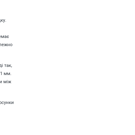
ку.
немає
алежно
і так,
1 мм.
и між
рсунки