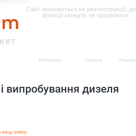
om
Сайт знаходиться на реконструкції, де
функції можуть не працювати
ркет
Бібліотека
Головна
Новини
 і випробування дизеля
 кінці опису.