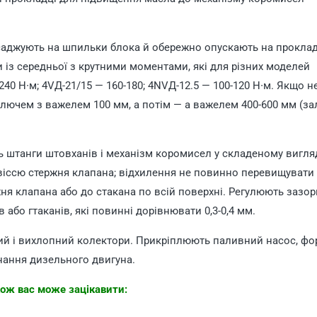
саджують на шпильки блока й обережно опускають на проклад
 із середньої з крутними моментами, які для різних моделей
40 Н∙м; 4VД-21/15 — 160-180; 4NVД-12.5 — 100-120 Н∙м. Якщо 
лючем з важелем 100 мм, а потім — а важелем 400-600 мм (з
 штанги штовханів і механізм коромисел у складеному вигляд
 віссю стержня клапана; відхилення не повинно перевищувати 
ня клапана або до стакана по всій поверхні. Регулюють зазор
або гтаканів, які повинні дорівнювати 0,3-0,4 мм.
й і вихлопний колектори. Прикріплюють паливний насос, фо
нання дизельного двигуна.
ож вас може зацікавити: