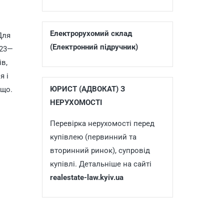
Електрорухомий склад
Для
(Електронний підручник)
823—
в,
я і
ЮРИСТ (АДВОКАТ) З
ощо.
НЕРУХОМОСТІ
Перевірка нерухомості перед
купівлею (первинний та
вторинний ринок), супровід
купівлі. Детальніше на сайті
realestate-law.kyiv.ua