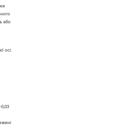
ики
ьного
ь або
ї осі.
-0,03
вжині