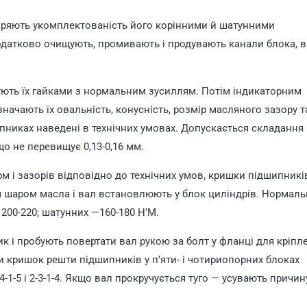
іряють укомплектованість його корінними й шатунними
датково очищують, промивають і продувають канали блока, в
гують їх гайками з нормальним зусиллям. Потім індикаторним
ачають їх овальність, конусність, розмір масляного зазору та
пниках наведені в технічних умовах. Допускається складання
о не перевищує 0,13-0,16 мм.
м і зазорів відповідно до технічних умов, кришки підшипникі
м шаром масла і вал встановлюють у блок циліндрів. Нормал
200-220; шатунних —160-180 Н’М.
к і пробують повертати вал рукою за болт у фланці для кріпл
и кришок решти підшипників у п’яти- і чотириопорних блоках
4-1-5 і 2-3-1-4. Якщо вал прокручується туго — усувають причин