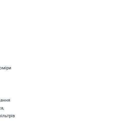
роміри
дання
а,
ільтрів