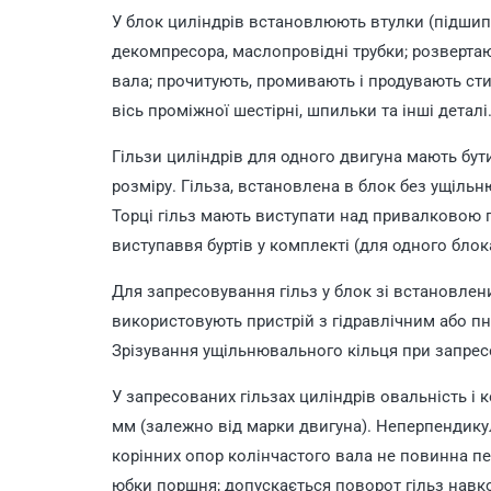
У блок циліндрів встановлюють втулки (підшип
декомпресора, маслопровідні трубки; розвертаю
вала; прочитують, промивають і продувають ст
вісь проміжної шестірні, шпильки та інші деталі
Гільзи циліндрів для одного двигуна мають бут
розміру. Гільза, встановлена в блок без ущіль
Торці гільз мають виступати над привалковою п
виступаввя буртів у комплекті (для одного бло
Для запресовування гільз у блок зі встановл
використовують пристрій з гідравлічним або п
Зрізування ущільнювального кільця при запрес
У запресованих гільзах циліндрів овальність і 
мм (залежно від марки двигуна). Неперпендикуля
корінних опор колінчастого вала не повинна п
юбки поршня; допускається поворот гільз навко