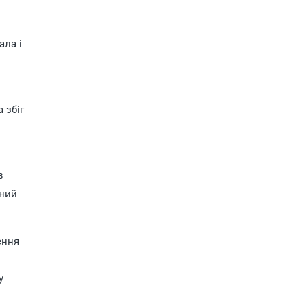
ала і
 збіг
в
ьний
ення
у