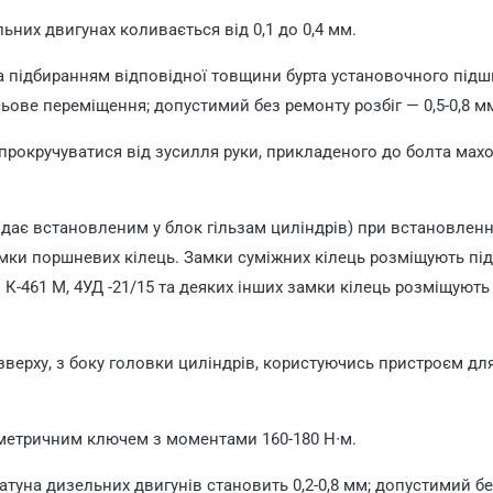
них двигунах коливається від 0,1 до 0,4 мм.
 підбиранням відповідної товщини бурта установочного під
ьове переміщення; допустимий без ремонту розбіг — 0,5-0,8 м
рокручуватися від зусилля руки, прикладеного до болта мах
дає встановленим у блок гільзам циліндрів) при встановленн
ки поршневих кілець. Замки суміжних кілець розміщують під
К-461 М, 4УД -21/15 та деяких інших замки кілець розміщують
верху, з боку головки циліндрів, користуючись пристроєм дл
метричним ключем з моментами 160-180 Н∙м.
туна дизельних двигунів становить 0,2-0,8 мм; допустимий б