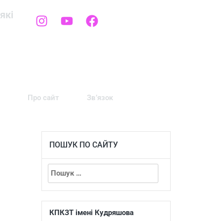
які
Про сайт
Зв’язок
ПОШУК ПО САЙТУ
КПКЗТ імені Кудряшова