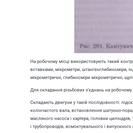
На робочому місці використовують такий контр
вставками, мікрометри, штангенглибиноміри, ін
мікрометричні, глибиноміри мікрометричні, щуп
Для складання різьбових з’єднань на робочому 
Складають двигуни у такій послідовності: підс
колінчастого вала, встановлення шатунно-поршн
масляного насоса і картера, головки циліндрів,
і трубопроводів, всмоктувального і випускного 