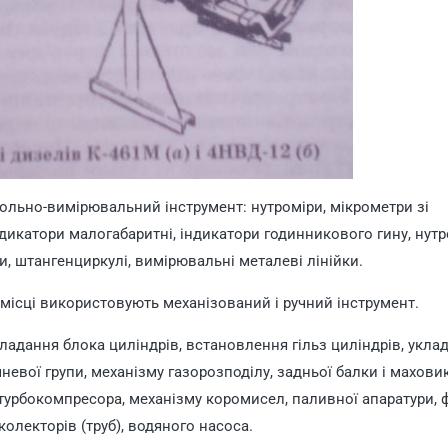
ольно-вимірювальний інструмент: нутроміри, мікрометри зі
дикатори малогабаритні, індикатори годинникового гину, нут
и, штангенциркулі, вимірювальні металеві лінійки.
місці використовують механізований і ручний інструмент.
кладання блока циліндрів, встановлення гільз циліндрів, укла
евої групи, механізму газорозподілу, задньої балки і маховик
 турбокомпресора, механізму коромисел, паливної апаратури, ф
колекторів (труб), водяного насоса.