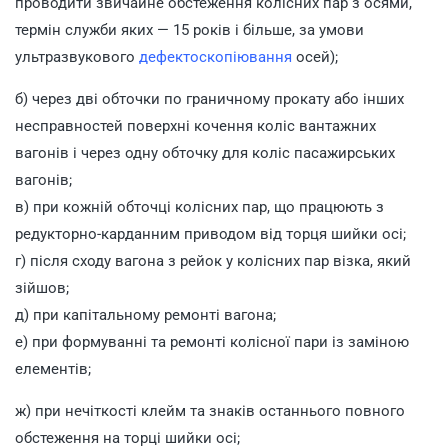
проводити звичайне обстеження колісних пар з осями,
термін служби яких — 15 років і більше, за умови
ультразвукового
дефектоскопіювання
осей);
б) через дві обточки по граничному прокату або інших
несправностей поверхні кочення коліс вантажних
вагонів і через одну обточку для коліс пасажирських
вагонів;
в) при кожній обточці колісних пар, що працюють з
редукторно-карданним приводом від торця шийки осі;
г) після сходу вагона з рейок у колісних пар візка, який
зійшов;
д) при капітальному ремонті вагона;
е) при формуванні та ремонті колісної пари із заміною
елементів;
ж) при нечіткості клейм та знаків останнього повного
обстеження на торці шийки осі;