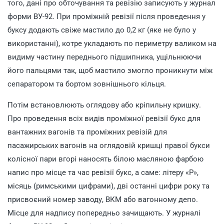
того, дані про обточування та ревізію записують у журнал
форми ВУ-92. При проміжній ревізії після проведення у
буксу додають свіже мастило до 0,2 кг (яке не було у
використанні), котре укладають по периметру валиком на
видиму частину переднього підшипника, ущільнюючи
його пальцями так, щоб мастило змогло проникнути між
сепаратором та бортом зовнішнього кільця.
Потім встановлюють оглядову або кріпильну кришку.
Про проведення всіх видів проміжної ревізії букс для
вантажних вагонів та проміжних ревізій для
пасажирських вагонів на оглядовій кришці правої букси
колісної пари вгорі наносять білою масляною фарбою
напис про місце та час ревізії букс, а саме: літеру «Р»,
місяць (римськими цифрами), дві останні цифри року та
присвоєний номер заводу, ВКМ або вагонному депо.
Місце для надпису попередньо зачищають. У журналі