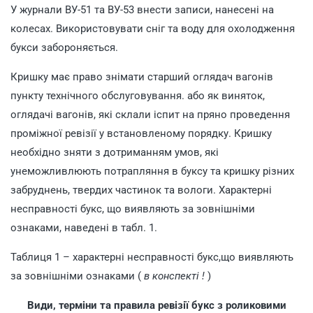
У журнали ВУ-51 та ВУ-53 внести записи, нанесені на
колесах. Використовувати сніг та воду для охолодження
букси забороняється.
Кришку має право знімати старший оглядач вагонів
пункту технічного обслуговування. або як виняток,
оглядачі вагонів, які склали іспит на пряно проведення
проміжної ревізії у встановленому порядку. Кришку
необхідно зняти з дотриманням умов, які
унеможливлюють потрапляння в буксу та кришку різних
забруднень, твердих частинок та вологи. Характерні
несправності букс, що виявляють за зовнішніми
ознаками, наведені в табл. 1.
Таблиця 1 – характерні несправності букс,що виявляють
за зовнішніми ознаками (
в конспекті !
)
Види, терміни та правила ревізії букс з роликовими