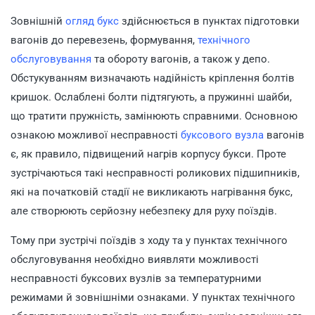
Зовнішній
огляд букс
здійснюється в пунктах підготовки
вагонів до перевезень, формування,
технічного
обслуговування
та обороту вагонів, а також у депо.
Обстукуванням визначають надійність кріплення болтів
кришок. Ослаблені болти підтягують, а пружинні шайби,
що тратити пружність, замінюють справними. Основною
ознакою можливої несправності
буксового вузла
вагонів
є, як правило, підвищений нагрів корпусу букси. Проте
зустрічаються такі несправності роликових підшипників,
які на початковій стадії не викликають нагрівання букс,
але створюють серйозну небезпеку для руху поїздів.
Тому при зустрічі поїздів з ходу та у пунктах технічного
обслуговування необхідно виявляти можливості
несправності буксових вузлів за температурними
режимами й зовнішніми ознаками. У пунктах технічного