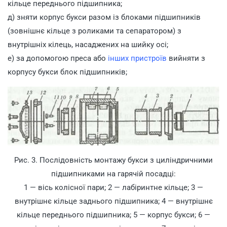
кільце переднього підшипника;
д) зняти корпус букси разом із блоками підшипників
(зовнішнє кільце з роликами та сепаратором) з
внутрішніх кілець, насаджених на шийку осі;
е) за допомогою преса або
інших пристроїв
вийняти з
корпусу букси блок підшипників;
Рис. 3. Послідовність монтажу букси з циліндричними
підшипниками на гарячій посадці:
1 — вісь колісної пари; 2 — лабіринтне кільце; 3 —
внутрішнє кільце заднього підшипника; 4 — внутрішнє
кільце переднього підшипника; 5 — корпус букси; 6 —