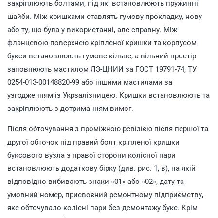
закріплюють болтами, під які встановлюють пружинні
шайби. Між кришками ставлять гумову прокладку, нову
або ту, що була у використанні, але справну. Між
фланцевою поверхнею кріпленої кришки та корпусом
букси встановлюють гумове кільце, а вільний простір
заповнюють мастилом ЛЗ-ЦНИИ за ГОСТ 19791-74, ТУ
0254-013-00148820-99 або іншими мастилами за
узгодженням із Укрзалізницею. Кришки встановлюють та
закріплюють з дотриманням вимог.
Після обточування з проміжною ревізією після першої та
другої обточок під правий болт кріпленої кришки
буксового вузла з правої сторони колісної пари
встановлюють додаткову бірку (див. рис. 1, в), на якій
відповідно вибивають знаки «01» або «02», дату та
умовний номер, присвоєний ремонтному підприємству,
яке обточувало колісні пари без демонтажу букс. Крім