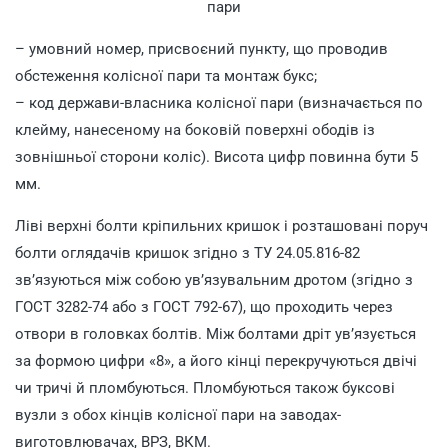
пари
– умовний номер, присвоєний пункту, що проводив
обстеження колісної пари та монтаж букс;
– код держави-власника колісної пари (визначається по
клейму, нанесеному на боковій поверхні ободів із
зовнішньої сторони коліс). Висота цифр повинна бути 5
мм.
Ліві верхні болти кріпильних кришок і розташовані поруч
болти оглядачів кришок згідно з ТУ 24.05.816-82
зв’язуються між собою ув’язувальним дротом (згідно з
ГОСТ 3282-74 або з ГОСТ 792-67), що проходить через
отвори в головках болтів. Між болтами дріт ув’язується
за формою цифри «8», а його кінці перекручуються двічі
чи тричі й пломбуються. Пломбуються також буксові
вузли з обох кінців колісної пари на заводах-
виготовлювачах, ВРЗ, ВКМ.