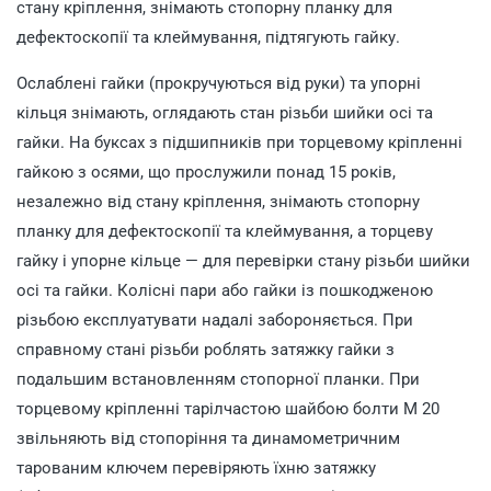
стану кріплення, знімають стопорну планку для
дефектоскопії та клеймування, підтягують гайку.
Ослаблені гайки (прокручуються від руки) та упорні
кільця знімають, оглядають стан різьби шийки осі та
гайки. На буксах з підшипників при торцевому кріпленні
гайкою з осями, що прослужили понад 15 років,
незалежно від стану кріплення, знімають стопорну
планку для дефектоскопії та клеймування, а торцеву
гайку і упорне кільце — для перевірки стану різьби шийки
осі та гайки. Колісні пари або гайки із пошкодженою
різьбою експлуатувати надалі забороняється. При
справному стані різьби роблять затяжку гайки з
подальшим встановленням стопорної планки. При
торцевому кріпленні тарілчастою шайбою болти М 20
звільняють від стопоріння та динамометричним
тарованим ключем перевіряють їхню затяжку