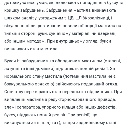
дотримуватися умов, які включають попадання в буксу та
кришку забруднень. Забруднення мастила визначають
шляхом аналізу, узгодженим з ЦВ, ЦЛ Укрзалізниці, і
візуально після розтирання невеликої порції мастила на
тильній стороні руки, сукняному матеріалі чи дзеркалі,
або іншим методом. При внутрішньому огляді букси
визначають стан мастила.
Букси із забрудненим та обводненим мастилом (сталеві,
латунні та інші домішки) підлягають повній ревізії. За
нормального стану мастила (потемніння мастила не є
бракувальною ознакою) здійснюють подальший огляд.
Спочатку пере-віряють стан переднього підшипника. При
виявленні мастила з редукторно-карданного привода,
зламі сепаратора, упорного кільця або інших дефектів, —
буксу, піддають повній ревізії. При ревізії, що
виконується за п. п. в) та г), та при задовільному стані