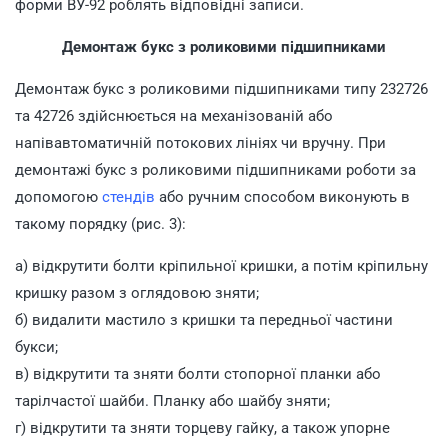
форми ВУ-92 роблять відповідні записи.
Демонтаж букс з роликовими підшипниками
Демонтаж букс з роликовими підшипниками типу 232726
та 42726 здійснюється на механізованій або
напівавтоматичній потокових лініях чи вручну. При
демонтажі букс з роликовими підшипниками роботи за
допомогою
стендів
або ручним способом виконують в
такому порядку (рис. 3):
а) відкрутити болти кріпильної кришки, а потім кріпильну
кришку разом з оглядовою зняти;
б) видалити мастило з кришки та передньої частини
букси;
в) відкрутити та зняти болти стопорної планки або
тарілчастої шайби. Планку або шайбу зняти;
г) відкрутити та зняти торцеву гайку, а також упорне