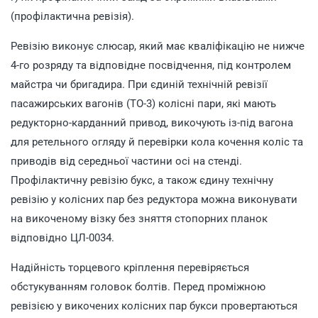
(профілактична ревізія).
Ревізію виконує слюсар, який має кваліфікацію не нижче
4-го розряду та відповідне посвідчення, під контролем
майстра чи бригадира. При єдиній технічній ревізії
пасажирських вагонів (ТО-3) колісні пари, які мають
редукторно-карданний привод, викочують із-під вагона
для ретельного огляду й перевірки кола кочення коліс та
приводів від середньої частини осі на стенді.
Профілактичну ревізію букс, а також єдину технічну
ревізію у колісних пар без редуктора можна виконувати
на викоченому візку без зняття стопорних планок
відповідно ЦЛ-0034.
Надійність торцевого кріплення перевіряється
обстукуванням головок болтів. Перед проміжною
ревізією у викочених колісних пар букси провертаються