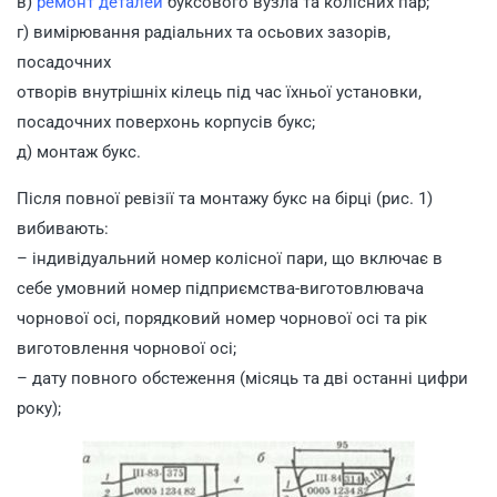
в)
ремонт деталей
буксового вузла та колісних пар;
г) вимірювання радіальних та осьових зазорів,
посадочних
отворів внутрішніх кілець під час їхньої установки,
посадочних поверхонь корпусів букс;
д) монтаж букс.
Після повної ревізії та монтажу букс на бірці (рис. 1)
вибивають:
– індивідуальний номер колісної пари, що включає в
себе умовний номер підприємства-виготовлювача
чорнової осі, порядковий номер чорнової осі та рік
виготовлення чорнової осі;
– дату повного обстеження (місяць та дві останні цифри
року);