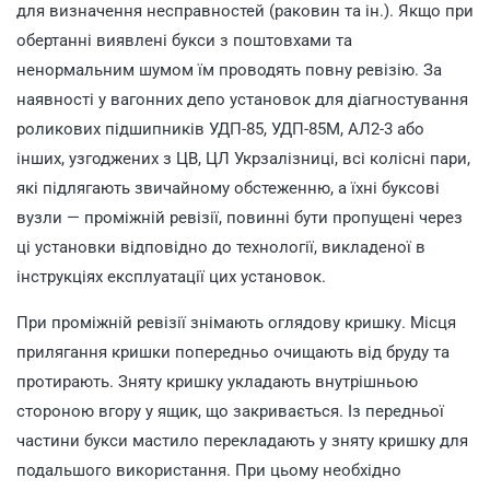
для визначення несправностей (раковин та ін.). Якщо при
обертанні виявлені букси з поштовхами та
ненормальним шумом їм проводять повну ревізію. За
наявності у вагонних депо установок для діагностування
роликових підшипників УДП-85, УДП-85М, АЛ2-3 або
інших, узгоджених з ЦВ, ЦЛ Укрзалізниці, всі колісні пари,
які підлягають звичайному обстеженню, а їхні буксові
вузли — проміжній ревізії, повинні бути пропущені через
ці установки відповідно до технології, викладеної в
інструкціях експлуатації цих установок.
При проміжній ревізії знімають оглядову кришку. Місця
прилягання кришки попередньо очищають від бруду та
протирають. Зняту кришку укладають внутрішньою
стороною вгору у ящик, що закривається. Із передньої
частини букси мастило перекладають у зняту кришку для
подальшого використання. При цьому необхідно