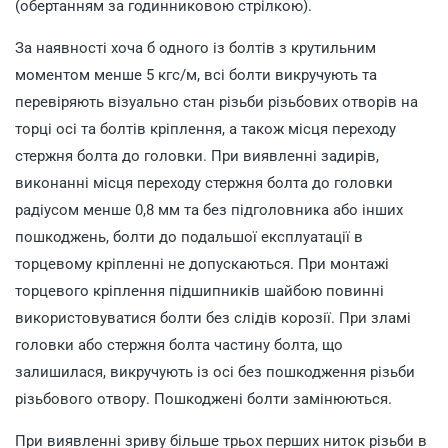
(обертанням за годинниковою стрілкою).
За наявності хоча б одного із болтів з крутильним
моментом менше 5 кгс/м, всі болти викручують та
перевіряють візуально стан різьби різьбових отворів на
торці осі та болтів кріплення, а також місця переходу
стержня болта до головки. При виявленні задирів,
виконанні місця переходу стержня болта до головки
радіусом менше 0,8 мм та без підголовника або інших
пошкоджень, болти до подальшої експлуатації в
торцевому кріпленні не допускаються. При монтажі
торцевого кріплення підшипників шайбою повинні
використовуватися болти без слідів корозії. При зламі
головки або стержня болта частину болта, що
залишилася, викручують із осі без пошкодження різьби
різьбового отвору. Пошкоджені болти замінюються.
При виявленні зриву більше трьох перших ниток різьби в