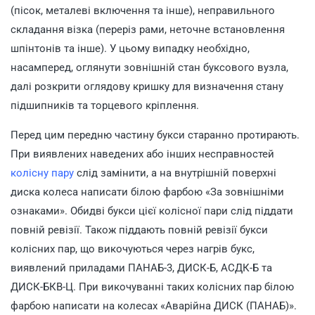
(пісок, металеві включення та інше), неправильного
складання візка (переріз рами, неточне встановлення
шпінтонів та інше). У цьому випадку необхідно,
насамперед, оглянути зовнішній стан буксового вузла,
далі розкрити оглядову кришку для визначення стану
підшипників та торцевого кріплення.
Перед цим передню частину букси старанно протирають.
При виявлених наведених або інших несправностей
колісну пару
слід замінити, а на внутрішній поверхні
диска колеса написати білою фарбою «За зовнішніми
ознаками». Обидві букси цієї колісної пари слід піддати
повній ревізії. Також піддають повній ревізії букси
колісних пар, що викочуються через нагрів букс,
виявлений приладами ПАНАБ-3, ДИСК-Б, АСДК-Б та
ДИСК-БКВ-Ц. При викочуванні таких колісних пар білою
фарбою написати на колесах «Аварійна ДИСК (ПАНАБ)».