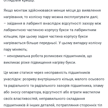
оглядовій кришці.
Якщо монтаж здійснювався менше місця до виявлення
нагрівання, то колісну пару можна експлуатувати далі;
– заїдання в лабіринті внаслідок відсутності зазору між
лабіринтною частиною корпусу букси та лабіринтним
кільцем, при цьому задня частина корпусу букси
нагрівається більше передньої. У цьому випадку колісну
пару міняють;
– ненормальна робота роликових підшипників, що
викликає різке підвищення нагріву букси.
Це може статися через несправність підшипників
унаслідок: розриву внутрішнього кільця, малого осьового
та радіального та радіального зазорів підшипника, зламу
або зносу сепаратора, відсутності або втрати мастилом
своїх властивостей, неправильного складання
підшипників й інших деталей, потрапляння сторонніх тіл