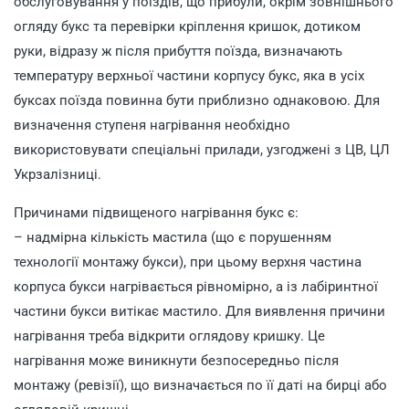
обслуговування у поїздів, що прибули, окрім зовнішнього
огляду букс та перевірки кріплення кришок, дотиком
руки, відразу ж після прибуття поїзда, визначають
температуру верхньої частини корпусу букс, яка в усіх
буксах поїзда повинна бути приблизно однаковою. Для
визначення ступеня нагрівання необхідно
використовувати спеціальні прилади, узгоджені з ЦВ, ЦЛ
Укрзалізниці.
Причинами підвищеного нагрівання букс є:
– надмірна кількість мастила (що є порушенням
технології монтажу букси), при цьому верхня частина
корпуса букси нагрівається рівномірно, а із лабіринтної
частини букси витікає мастило. Для виявлення причини
нагрівання треба відкрити оглядову кришку. Це
нагрівання може виникнути безпосередньо після
монтажу (ревізії), що визначається по її даті на бирці або