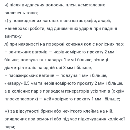
и) після видалення волосин, плен, неметалевих
включень тощо;
к) у пошкоджених вагонах після катастрофи, аварії,
маневрової роботи, від динамічних ударів при падінні
вантажу;
л) при наявності на поверхні кочення коліс колісних пар;
– вантажних вагонів — нерівномірного прокату 2 мм і
більше, повзуна та «навару» 1 мм і більше, різниці
діаметрів коліс на одній осі 3 мм і більше;
– пасажирських вагонів — повзуна 1 мм і більше,
«навару» 0,5 мм та нерівномірного прокату 2 мм і більше,
а в колісних пар з приводом генераторів усіх типів (окрім
плоскопасових) — неймовірного прокату 1 мм і більше;
м) за відсутності брики або нечіткого клейма на ній,
виявлених при ремонті або під час підкочування колісної
пари;