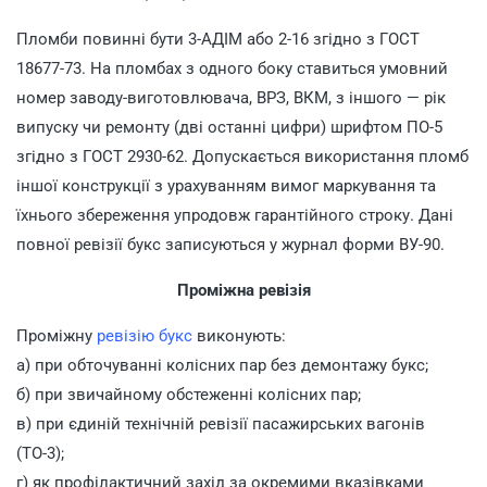
Пломби повинні бути 3-АДІМ або 2-16 згідно з ГОСТ
18677-73. На пломбах з одного боку ставиться умовний
номер заводу-виготовлювача, ВРЗ, ВКМ, з іншого — рік
випуску чи ремонту (дві останні цифри) шрифтом ПО-5
згідно з ГОСТ 2930-62. Допускається використання пломб
іншої конструкції з урахуванням вимог маркування та
їхнього збереження упродовж гарантійного строку. Дані
повної ревізії букс записуються у журнал форми ВУ-90.
Проміжна ревізія
Проміжну
ревізію букс
виконують:
а) при обточуванні колісних пар без демонтажу букс;
б) при звичайному обстеженні колісних пар;
в) при єдиній технічній ревізії пасажирських вагонів
(ТО-3);
г) як профілактичний захід за окремими вказівками