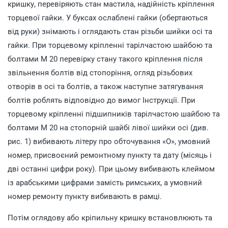
кришку, перевіряють стан мастила, надійність кріплення
торцевої гайки. У буксах ослаблені гайки (обертаються
від руки) знімають і оглядають стан різьби шийки осі та
гайки. При торцевому кріпленні тарілчастою шайбою та
болтами М 20 перевірку стану такого кріплення після
звільнення болтів від стопоріння, огляд різьбових
отворів в осі та болтів, а також наступне затягування
болтів роблять відповідно до вимог Інструкції. При
торцевому кріпленні підшипників тарілчастою шайбою та
болтами М 20 на стопорній шайбі лівої шийки осі (див.
рис. 1) вибивають літеру про обточування «О», умовний
номер, присвоєний ремонтному пункту та дату (місяць і
дві останні цифри року). При цьому вибивають клеймом
із арабськими цифрами замість римських, а умовний
номер ремонту пункту вибивають в рамці.
Потім оглядову або кріпильну кришку встановлюють та