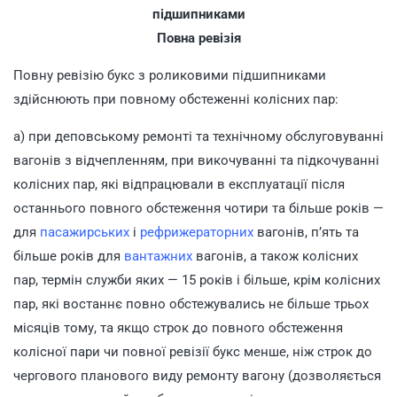
підшипниками
Повна ревізія
Повну ревізію букс з роликовими підшипниками
здійснюють при повному обстеженні колісних пар:
а) при деповському ремонті та технічному обслуговуванні
вагонів з відчепленням, при викочуванні та підкочуванні
колісних пар, які відпрацювали в експлуатації після
останнього повного обстеження чотири та більше років —
для
пасажирських
і
рефрижераторних
вагонів, п’ять та
більше років для
вантажних
вагонів, а також колісних
пар, термін служби яких — 15 років і більше, крім колісних
пар, які востаннє повно обстежувались не більше трьох
місяців тому, та якщо строк до повного обстеження
колісної пари чи повної ревізії букс менше, ніж строк до
чергового планового виду ремонту вагону (дозволяється