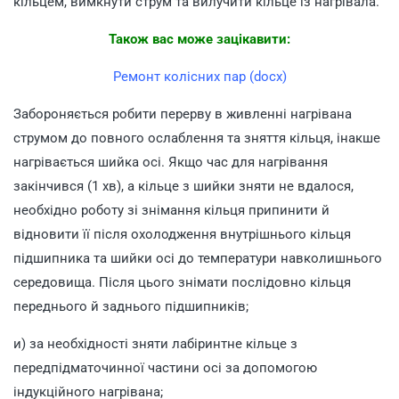
кільцем, вимкнути струм та вилучити кільце із нагрівала.
Також вас може зацікавити:
Ремонт колісних пар (docx)
Забороняється робити перерву в живленні нагрівана
струмом до повного ослаблення та зняття кільця, інакше
нагрівається шийка осі. Якщо час для нагрівання
закінчився (1 хв), а кільце з шийки зняти не вдалося,
необхідно роботу зі знімання кільця припинити й
відновити її після охолодження внутрішнього кільця
підшипника та шийки осі до температури навколишнього
середовища. Після цього знімати послідовно кільця
переднього й заднього підшипників;
и) за необхідності зняти лабіринтне кільце з
передпідматочинної частини осі за допомогою
індукційного нагрівана;