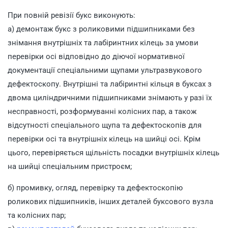
При повній ревізії букс виконують:
а) демонтаж букс з роликовими підшипниками без
знімання внутрішніх та лабіринтних кілець за умови
перевірки осі відповідно до діючої нормативної
документації спеціальними щупами ультразвукового
дефектоскопу. Внутрішні та лабіринтні кільця в буксах з
двома циліндричними підшипниками знімають у разі їх
несправності, розформуванні колісних пар, а також
відсутності спеціального щупа та дефектоскопів для
перевірки осі та внутрішніх кілець на шийці осі. Крім
цього, перевіряється щільність посадки внутрішніх кілець
на шийці спеціальним пристроєм;
б) промивку, огляд, перевірку та дефектоскопію
роликових підшипників, інших деталей буксового вузла
та колісних пар;