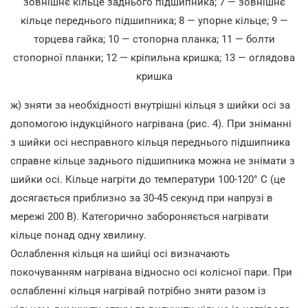
зовнішнє кільце заднього підшипника; 7 — зовнішнє
кільце переднього підшипника; 8 — упорне кільце; 9 —
торцева гайка; 10 — стопорна планка; 11 — болти
стопорної планки; 12 — кріпильна кришка; 13 — оглядова
кришка
ж) зняти за необхідності внутрішні кільця з шийки осі за
допомогою індукційного нагрівана (рис. 4). При зніманні
з шийки осі несправного кільця переднього підшипника
справне кільце заднього підшипника можна не знімати з
шийки осі. Кільце нагріти до температури 100-120° С (це
досягається приблизно за 30-45 секунд при напрузі в
мережі 200 В). Категорично забороняється нагрівати
кільце понад одну хвилину.
Ослаблення кільця на шийці осі визначають
покочуванням нагрівана відносно осі колісної пари. При
ослабленні кільця нагрівай потрібно зняти разом із