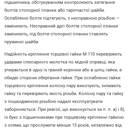
підшипника, обстукуванням контролюють затягання
болтів стопорної планки або тарілчастої шайби.
Ослабленні болти підтягують, з несправною різьбою —
замінюють. Несправний дріт болтів стопорної планки
замінюють, під болти стопорної планки ставлять
пружинні шайби.
Надійність кріплення торцевої гайки М 110 перевіряють
ударами слюсарного молотка по мідній оправці, яка
упирається в одну із граней коронки або в шліц гайки, в
обидві сторони обертання гайки. При ослабленні гайки
торцевого кріплення колісну пару викочують, знімають
гайку та перевіряють якість різьби. Колісну пару та гайку
з пошкодженою різьбою надалі експлуатувати
забороняється. При ревізії, що виконується за п. п. а) і б),
із букс з підшипниками при торцевому кріпленні гайкою
з осями, що прослужити менше 15 років, незалежно від