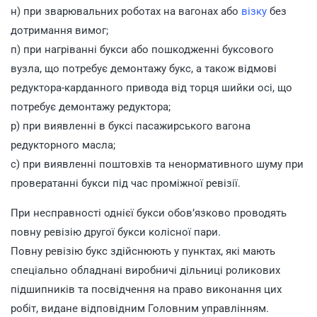
н) при зварювальних роботах на вагонах або
візку
без
дотримання вимог;
п) при нагріванні букси або пошкодженні буксового
вузла, що потребує демонтажу букс, а також відмові
редуктора-карданного привода від торця шийки осі, що
потребує демонтажу редуктора;
р) при виявленні в буксі пасажирського вагона
редукторного масла;
с) при виявленні поштовхів та ненормативного шуму при
провератанні букси під час проміжної ревізії.
При несправності однієї букси обов’язково проводять
повну ревізію другої букси колісної пари.
Повну ревізію букс здійснюють у пунктах, які мають
спеціально обладнані виробничі дільниці роликових
підшипників та посвідчення на право виконання цих
робіт, видане відповідним Головним управлінням.