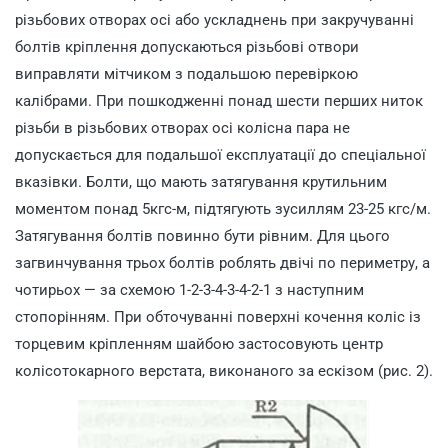
різьбових отворах осі або ускладнень при закручуванні
болтів кріплення допускаються різьбові отвори
виправляти мітчиком з подальшою перевіркою
калібрами. При пошкодженні понад шести перших ниток
різьби в різьбових отворах осі колісна пара не
допускається для подальшої експлуатації до спеціальної
вказівки. Болти, що мають затягування крутильним
моментом понад 5кгс-м, підтягують зусиллям 23-25 кгс/м.
Затягування болтів повинно бути рівним. Для цього
загвинчування трьох болтів роблять двічі по периметру, а
чотирьох — за схемою 1-2-3-4-3-4-2-1 з наступним
стопорінням. При обточуванні поверхні кочення коліс із
торцевим кріпленням шайбою застосовують центр
колісотокарного верстата, виконаного за ескізом (рис. 2).