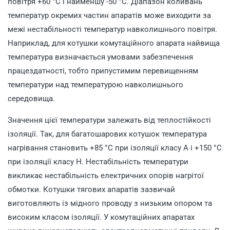
повітря +60 °С і найменшу -50 °С. Діапазон коливань
температур окремих частин апаратів може виходити за
межі нестабільності температур навколишнього повітря.
Наприклад, для котушки комутаційного апарата найвища
температура визначається умовами забезпечення
працездатності, тобто припустимим перевищенням
температури над температурою навколишнього
середовища.
Значення цієї температури залежать від теплостійкості
ізоляції. Так, для багатошарових котушок температура
нагрівання становить +85 °С при ізоляції класу А і +150 °С
при ізоляції класу Н. Нестабільність температури
викликає нестабільність електричних опорів нагрітої
обмотки. Котушки тягових апаратів зазвичай
виготовляють із мідного проводу з низьким опором та
високим класом ізоляції. У комутаційних апаратах