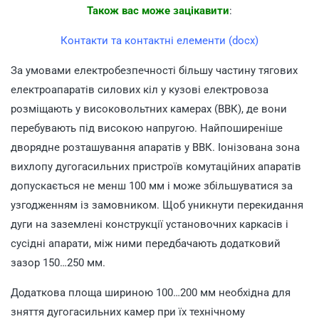
Також вас може зацікавити
:
Контакти та контактні елементи (docx)
За умовами електробезпечності більшу частину тягових
електроапаратів силових кіл у кузові електровоза
розміщають у високовольтних камерах (ВВК), де вони
перебувають під високою напругою. Найпоширеніше
дворядне розташування апаратів у ВВК. Іонізована зона
вихлопу дугогасильних пристроїв комутаційних апаратів
допускається не менш 100 мм і може збільшуватися за
узгодженням із замовником. Щоб уникнути перекидання
дуги на заземлені конструкції установочних каркасів і
сусідні апарати, між ними передбачають додатковий
зазор 150…250 мм.
Додаткова площа шириною 100…200 мм необхідна для
зняття дугогасильних камер при їх технічному