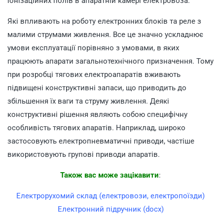
іонізаційних полів в апаратній камері електровоза.
Які впливають на роботу електронних блоків та реле з
малими струмами живлення. Все це значно ускладнює
умови експлуатації порівняно з умовами, в яких
працюють апарати загальнотехнічного призначення. Тому
при розробці тягових електроапаратів вживають
підвищені конструктивні запаси, що приводить до
збільшення їх ваги та струму живлення. Деякі
конструктивні рішення являють собою специфічну
особливість тягових апаратів. Наприклад, широко
застосовують електропневматичні приводи, частіше
використовують групові приводи апаратів.
Також вас може зацікавити
:
Електрорухомий склад (електровози, електропоїзди)
Електронний підручник (docx)