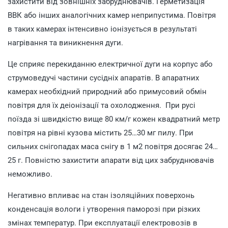
захистити від зовнішніх забруднювачів. Герметизація
ВВК або інших аналогічних камер неприпустима. Повітря
в таких камерах інтенсивно іонізується в результаті
нагрівання та виникнення дуги.
Це сприяє перекиданню електричної дуги на корпус або
струмоведучі частини сусідніх апаратів. В апаратних
камерах необхідний природний або примусовий обмін
повітря для їх деіонізації та охолодження. При русі
поїзда зі швидкістю вище 80 км/г кожен квадратний метр
повітря на рівні кузова містить 25…30 мг пилу. При
сильних снігопадах маса снігу в 1 м2 повітря досягає 24…
25 г. Повністю захистити апарати від цих забруднювачів
неможливо.
Негативно впливає на стан ізоляційних поверхонь
конденсація вологи і утворення паморозі при різких
змінах температур. При експлуатації електровозів в