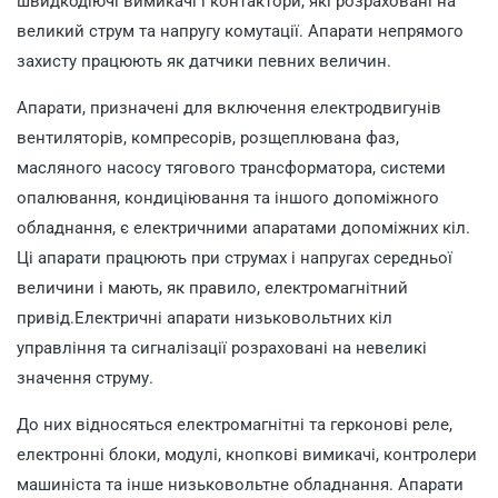
швидкодіючі вимикачі і контактори, які розраховані на
великий струм та напругу комутації. Апарати непрямого
захисту працюють як датчики певних величин.
Апарати, призначені для включення електродвигунів
вентиляторів, компресорів, розщеплювана фаз,
масляного насосу тягового трансформатора, системи
опалювання, кондиціювання та іншого допоміжного
обладнання, є електричними апаратами допоміжних кіл.
Ці апарати працюють при струмах і напругах середньої
величини і мають, як правило, електромагнітний
привід.Електричні апарати низьковольтних кіл
управління та сигналізації розраховані на невеликі
значення струму.
До них відносяться електромагнітні та герконові реле,
електронні блоки, модулі, кнопкові вимикачі, контролери
машиніста та інше низьковольтне обладнання. Апарати