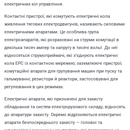
електричних кіл управління.
Контактні пристрої, які комутують електричні кола
живлення тягових електродвигунів, називають силовими
електричними апаратами. Це особлива група
електроапаратів, які розраховані на струми комутації в
декілька тисяч ампер та напругу в тисячі вольт. До неї
відносяться струмоприймачі, які з’єднують електричні
кола ЕРС із контактною мережею; заземлюючі пристрої;
комутаційні апарати для групування машин при пуску та
гальмуванні; резистори й реактори, застосовувані для
регулювання в цих режимах.
Електричні апарати, які призначені для захисту
обладнання та систем електрорухомого складу, відносять
до апаратури захисту. Окремо відрізняються електричні
апарати безпосереднього захисту — головні та