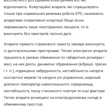
абсолютного роз’єднання електричних кіл, які
відключають. Комутаційні апарати, які спрацьовують
тільки при нормальних режимах роботи ЕРС, називають
апаратами оперативної комутації.Якщо вони
перемикають лише знеструмлені ланцюги, то їх
виконують без пристроїв гасіння дуги.
Апарати прямого струмового захисту завжди виконують
із дугогасильними пристроями. Тягові електричні апарати
працюють в умовах обмеження по габаритних розмірах і
масі, на них діють: динамічні збурювання (вібрації, тряски
і т. п.), підвищена забрудненість, нестабільність напруги
контактної мережі та напруги кіл управління, широкий
діапазон температур навколишнього середовища,
нестабільність тиску стисненого повітря та інші фактори.
Тягові апарати розміщені на електрорухомому складі в
обмеженому просторі.