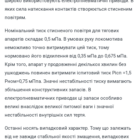
широко використовують електропневматичні приводи. В
яких сила натискання контактів створюється стисненим
повітрям.
Номінальний тиск стисненого повітря для тягових
апаратів складає 0,5 мПа. В умовах руху локомотива
неможливо точно витримувати цей тиск, тому
нормовано його відхилення від 0,35 мПа до 0,675 мПа.
Крім того, апарат у продовженні декількох хвилин без
ушкоджень повинен витримати іспитовий тиск Рісп =1,5
Рном=0,75 мПпа. Значні нестабільності тиску вимагають
збільшення конструктивних запасів. В
електропневматичних приводах ці запаси особливо
великі внаслідок великої питомої ваги і значної
нестабільності внутрішніх сил тертя.
Останні носять випадковий характер. Тому що залежать
від не завжди стабільної якості змащення, випадкових