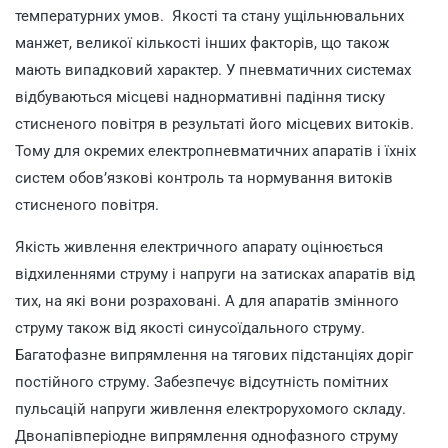
температурних умов. Якості та стану ущільнювальних
манжет, великої кількості інших факторів, що також
мають випадковий характер. У пневматичних системах
відбуваються місцеві наднормативні падіння тиску
стисненого повітря в результаті його місцевих витоків.
Тому для окремих електропневматичних апаратів і їхніх
систем обов’язкові контроль та нормування витоків
стисненого повітря.
Якість живлення електричного апарату оцінюється
відхиленнями струму і напруги на затисках апаратів від
тих, на які вони розраховані. А для апаратів змінного
струму також від якості синусоїдального струму.
Багатофазне випрямлення на тягових підстанціях доріг
постійного струму. Забезпечує відсутність помітних
пульсацій напруги живлення електрорухомого складу.
Двонапівперіодне випрямлення однофазного струму