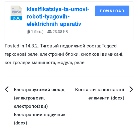
klasifikatsiya-ta-umovi-
DOWNLOAD
roboti-tyagovih-
elektrichnih-aparativ
1 file(s)
23.38 KB
Posted in
14.3.2. Тяговый подвижной состав
Tagged
герконові реле
,
електронні блоки
,
кнопкові вимикачі
,
контролери машиніста
,
модулі
,
реле
Електрорухомий склад
Контакти та контактні
(електровози,
елементи (docx)
електропоїзди)
Електронний підручник
(docx)