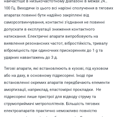
найчастіше в низькочастотному діапазоні в межах 24…
100 Гц. Виходячи із цього всі нарізні сполучення в тягових
апаратах повинні бути надійно закріплені від
саморозгвинчування, контактні з’єднання не повинні
допускати в експлуатації зниження контактного
натискання. Електричні апарати випробовують на
виявлення резонансних частот, вібростійкість, тривалу
віброміцність при одиночних прискореннях до 1 g та
ударних навантажень до 3 д.
Тягові апарати, які встановлюють в кузові, під кузовом
або на даху, в основному підресорені. Іноді при
встановленні окремих апаратів передбачають елементи
амортизації, наприклад, еластомірні прокладки. Не
підресорені лише пристрої для відводу струму та
струмоприймачі метрополітенів. Більшість тягових
електроапаратів практично неможливо повністю