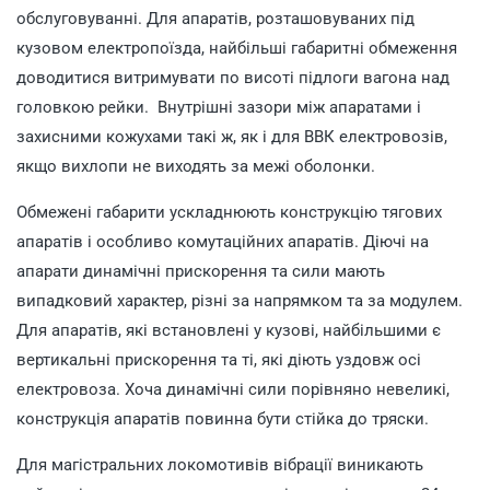
обслуговуванні. Для апаратів, розташовуваних під
кузовом електропоїзда, найбільші габаритні обмеження
доводитися витримувати по висоті підлоги вагона над
головкою рейки. Внутрішні зазори між апаратами і
захисними кожухами такі ж, як і для ВВК електровозів,
якщо вихлопи не виходять за межі оболонки.
Обмежені габарити ускладнюють конструкцію тягових
апаратів і особливо комутаційних апаратів. Діючі на
апарати динамічні прискорення та сили мають
випадковий характер, різні за напрямком та за модулем.
Для апаратів, які встановлені у кузові, найбільшими є
вертикальні прискорення та ті, які діють уздовж осі
електровоза. Хоча динамічні сили порівняно невеликі,
конструкція апаратів повинна бути стійка до тряски.
Для магістральних локомотивів вібрації виникають