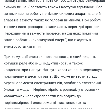
гальмування, нестабільність синусоїди струму рекуперації
значно вища. Зростають також і наступні гармоніки. Все
це впливає на роботу не тільки силових апаратів, але й
апаратів захисту, таких як головні вимикачі. При роботі
тягових електроапаратів виникають перехідні процеси.
Перехідними вважають процеси, на хід яких помітний
вплив роблять накопичувані енергії, що входять в
електроустаткування.
При комутації електричного ланцюга, в який входять
котушки реле або інші індуктивності, а також
конденсатори напруг. Напруга короткочасно перевищує
номінальну в десятки разів. Що може вивести з ладу
окремі елементи електричних кіл, особливо електронні
блоки та модулі. Нерівномірність розподілу струмових
навантажень електроапаратів приводить до
нерівномірності електромагнітних, теплових та