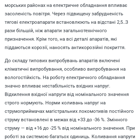
морських районах на електричне обладнання впливає
засоленість повітря. Через підвищену забрудненість
тягові електроапарати встановлюють на відстані 2,5..З
рази більшій, ніж апарати загальнотехнічного
призначення. Крім того, на всі деталі апаратів, які
піддаються корозії, наносять антикорозійні покриття.
До складу типових випробувань апаратів включені
кліматичні випробування, особливо випробування на
вологостійкість. На роботу електричного обладнання
значно впливає нестабільність вхідних напруг.
Відхилення вхідної напруги від номінального значення
строго нормують. Норми коливань напруг на
струмоприймачах магістральних локомотивів постійного
струму встановлені в межах від +33 до -36 %. Змінного
струму — від +16 до -25 % від номінального значення. При
роботі за системою багатьох одиниць. Коливання напруги